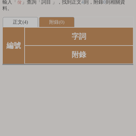
輸入「
」查詢「詞目 」，找到正文
4
則，附錄
0
則相關資
佾
料。
正文(4)
附錄(0)
字詞
編號
附錄