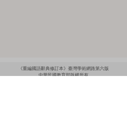
《重編國語辭典修訂本》臺灣學術網路第六版
中華民國教育部版權所有
:::
個資法及隱私聲明
|
辭典公眾授權網
|
意見交流
|
網網相連
三峽總院區地址：新北市三峽區三樹路2號、
︿
臺北院區地址：臺北市大安區和平東路一段179號、