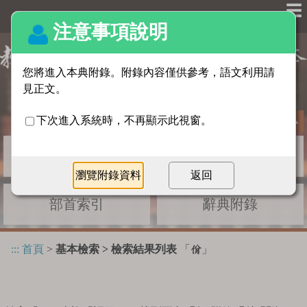
☰
基本檢索
進階檢索
部首索引
辭典附錄
:::
首頁
>
基本檢索 > 檢索結果列表
「
」
佾