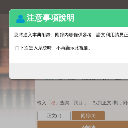
基本檢索
:::
首頁
>
基本檢索 > 檢索結果列表
「
」
㩳
輸入「
」查詢「詞目 」，找到正文
2
則，附
㩳
正文(2)
附錄(0)