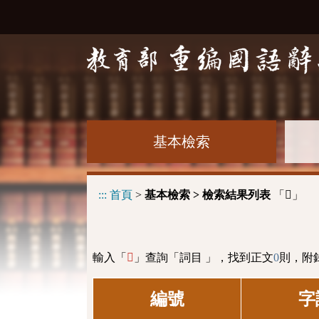
基本檢索
:::
首頁
>
基本檢索 > 檢索結果列表
「
」
𬸳
輸入「
」查詢「詞目 」，找到正文
0
則，附
𬸳
編號
字