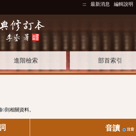
:::
最新消息
編輯說明
進階檢索
部首索引
錄
0
則相關資料。
詞
音讀
注音