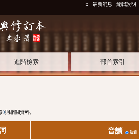
:::
最新消息
編輯說明
進階檢索
部首索引
錄
0
則相關資料。
詞
音讀
注音