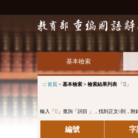
基本檢索
:::
首頁
>
基本檢索 > 檢索結果列表
「
」
𩼅
輸入「
」查詢「詞目 」，找到正文
0
則，附
𩼅
編號
字