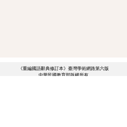
《重編國語辭典修訂本》臺灣學術網路第六版
中華民國教育部版權所有
:::
個資法及隱私聲明
|
辭典公眾授權網
|
意見交流
|
網網相連
三峽總院區地址：新北市三峽區三樹路2號、
︿
臺北院區地址：臺北市大安區和平東路一段179號、