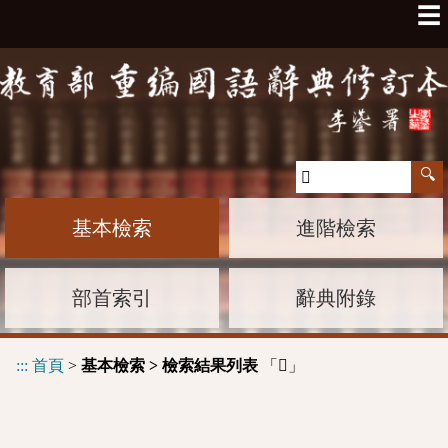
☰
基本檢索
進階檢索
部首索引
辭典附錄
:::
首頁
>
基本檢索 > 檢索結果列表
「
」
𩰳