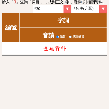
輸入「
」查詢「詞目 」，找到正文
0
則，附錄
0
則相關資料。
𩰳
字詞
編號
音讀
注音
漢語拼音
查無資料