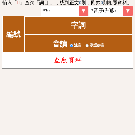
輸入「
」查詢「詞目 」，找到正文
0
則，附錄
0
則相關資料。
𩉼
字詞
編號
音讀
注音
漢語拼音
查無資料