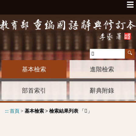
☰
基本檢索
進階檢索
部首索引
辭典附錄
:::
首頁
>
基本檢索 > 檢索結果列表
「
」
𩉼