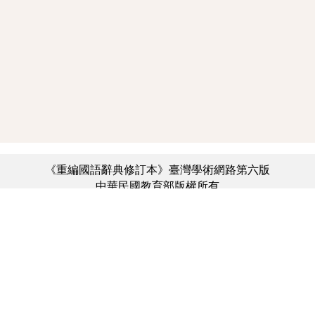
《重編國語辭典修訂本》臺灣學術網路第六版
中華民國教育部版權所有
:::
個資法及隱私聲明
|
辭典公眾授權網
|
意見交流
|
網網相連
三峽總院區地址：新北市三峽區三樹路2號、
︿
臺北院區地址：臺北市大安區和平東路一段179號、