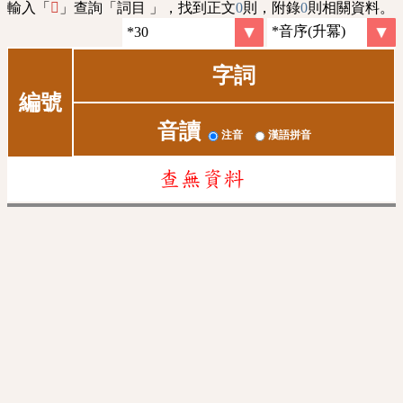
輸入「
」查詢「詞目 」，找到正文
0
則，附錄
0
則相關資料。
𨽄
字詞
編號
音讀
注音
漢語拼音
查無資料