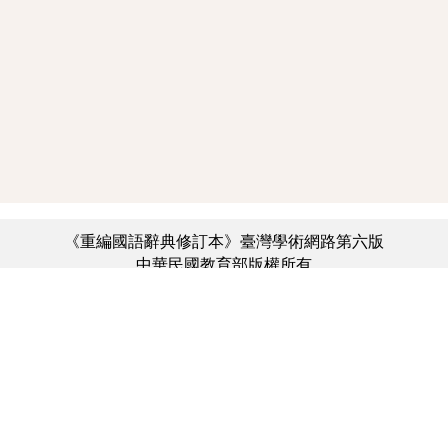
《重編國語辭典修訂本》臺灣學術網路第六版
中華民國教育部版權所有
:::
個資法及隱私聲明
|
辭典公眾授權網
|
意見交流
|
網網相連
三峽總院區地址：新北市三峽區三樹路2號、
︿
臺北院區地址：臺北市大安區和平東路一段179號、