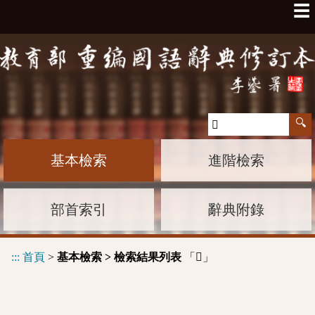
☰
基本檢索
進階檢索
部首索引
辭典附錄
:::
首頁
>
基本檢索 > 檢索結果列表
「
」
𨽄