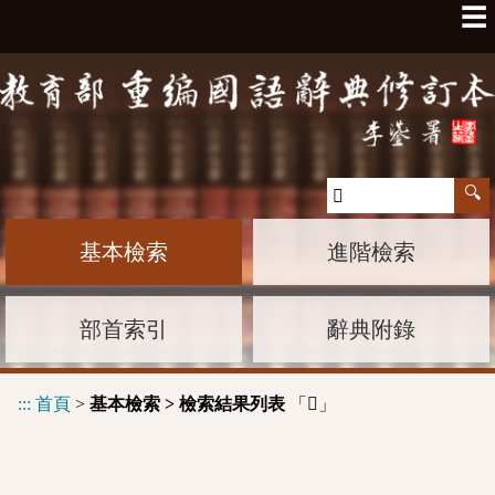
☰
基本檢索
進階檢索
部首索引
辭典附錄
:::
首頁
>
基本檢索 > 檢索結果列表
「
」
𨣻