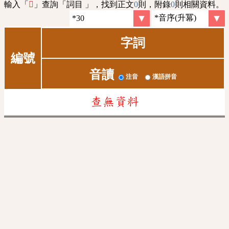
輸入「
」查詢「詞目 」，找到正文
0
則，附錄
0
則相關資料。
𨣻
字詞
編號
音讀
注音
漢語拼音
查無資料