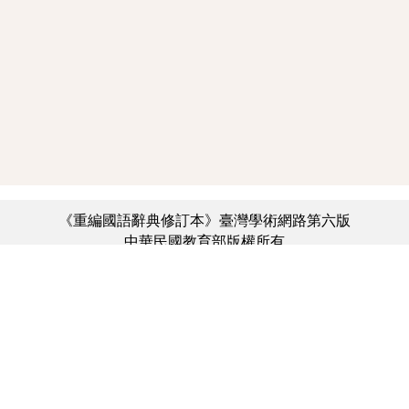
《重編國語辭典修訂本》臺灣學術網路第六版
中華民國教育部版權所有
:::
個資法及隱私聲明
|
辭典公眾授權網
|
意見交流
|
網網相連
三峽總院區地址：新北市三峽區三樹路2號、
︿
臺北院區地址：臺北市大安區和平東路一段179號、