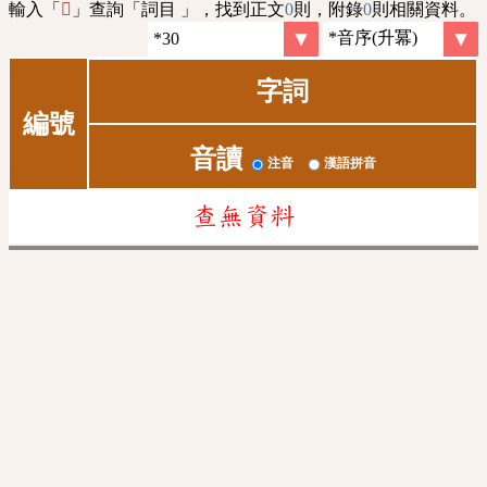
輸入「
」查詢「詞目 」，找到正文
0
則，附錄
0
則相關資料。
𨎷
字詞
編號
音讀
注音
漢語拼音
查無資料