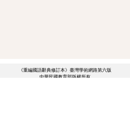
《重編國語辭典修訂本》臺灣學術網路第六版
中華民國教育部版權所有
:::
個資法及隱私聲明
|
辭典公眾授權網
|
意見交流
|
網網相連
三峽總院區地址：新北市三峽區三樹路2號、
︿
臺北院區地址：臺北市大安區和平東路一段179號、