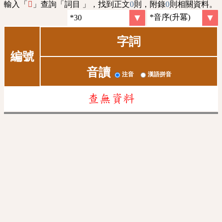
輸入「
」查詢「詞目 」，找到正文
0
則，附錄
0
則相關資料。
𨌭
字詞
編號
音讀
注音
漢語拼音
查無資料