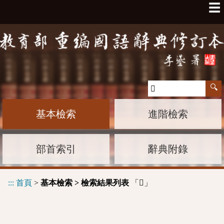
☰
基本檢索
進階檢索
部首索引
辭典附錄
:::
首頁
>
基本檢索 > 檢索結果列表
「
」
𨌭