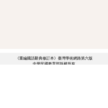
《重編國語辭典修訂本》臺灣學術網路第六版
中華民國教育部版權所有
:::
個資法及隱私聲明
|
辭典公眾授權網
|
意見交流
|
網網相連
三峽總院區地址：新北市三峽區三樹路2號、
︿
臺北院區地址：臺北市大安區和平東路一段179號、