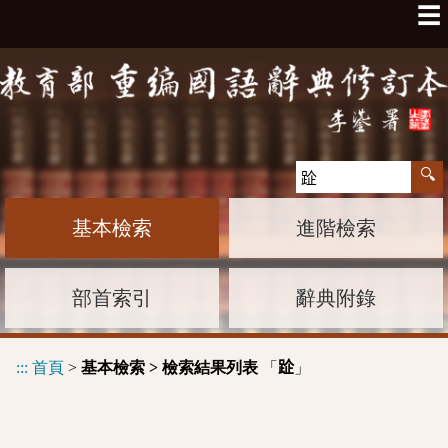
☰
基本檢索
進階檢索
部首索引
辭典附錄
:::
首頁
>
基本檢索 > 檢索結果列表
「
」
𨀣