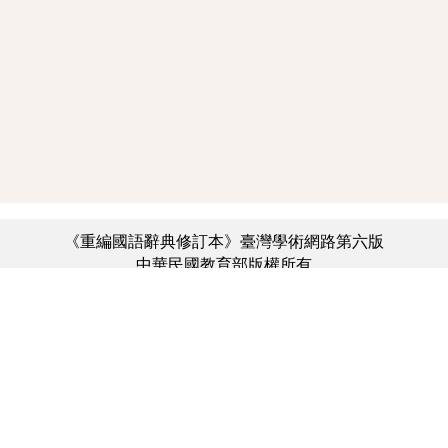
《重編國語辭典修訂本》臺灣學術網路第六版
中華民國教育部版權所有
:::
個資法及隱私聲明
|
辭典公眾授權網
|
意見交流
|
網網相連
三峽總院區地址：新北市三峽區三樹路2號、
︿
臺北院區地址：臺北市大安區和平東路一段179號、