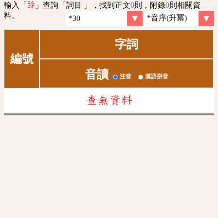
輸入「
」查詢「詞目 」，找到正文
0
則，附錄
0
則相關資
𨀣
料。
字詞
編號
音讀
注音
漢語拼音
查無資料