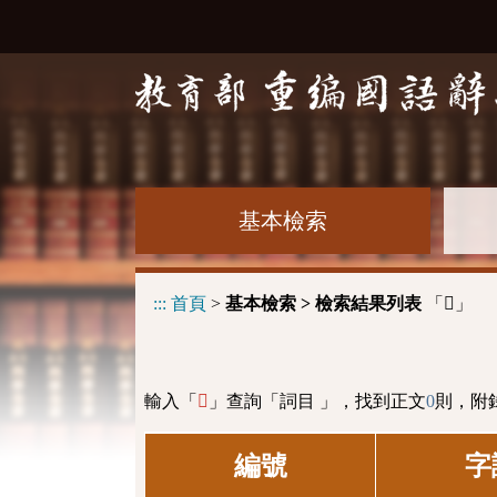
基本檢索
:::
首頁
>
基本檢索 > 檢索結果列表
「
」
𧧏
輸入「
」查詢「詞目 」，找到正文
0
則，附
𧧏
編號
字