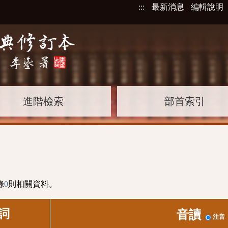
:::
最新消息
編輯說明
進階檢索
部首索引
錄
0
則相關資料。
詞
音讀
注音