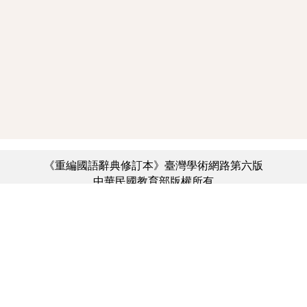
《重編國語辭典修訂本》臺灣學術網路第六版
中華民國教育部版權所有
:::
個資法及隱私聲明
|
辭典公眾授權網
|
意見交流
|
網網相連
三峽總院區地址：新北市三峽區三樹路2號、
︿
臺北院區地址：臺北市大安區和平東路一段179號、