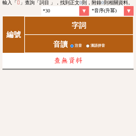
輸入「
」查詢「詞目 」，找到正文
0
則，附錄
0
則相關資料。
𦪉
字詞
編號
音讀
注音
漢語拼音
查無資料