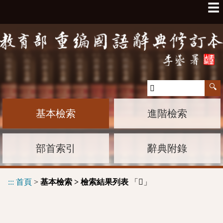
☰
基本檢索
進階檢索
部首索引
辭典附錄
:::
首頁
>
基本檢索 > 檢索結果列表
「
」
𦪉