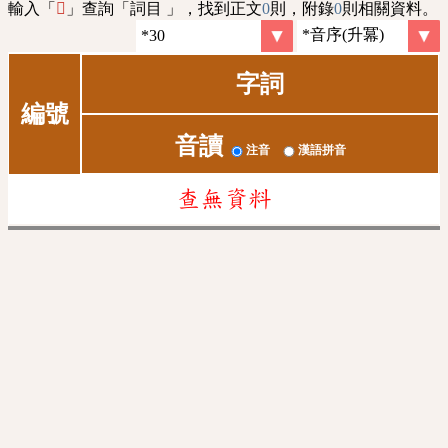
輸入「
」查詢「詞目 」，找到正文
0
則，附錄
0
則相關資料。
𥰥
字詞
編號
音讀
注音
漢語拼音
查無資料