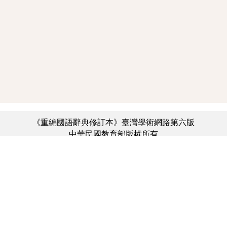
《重編國語辭典修訂本》臺灣學術網路第六版
中華民國教育部版權所有
:::
個資法及隱私聲明
|
辭典公眾授權網
|
意見交流
|
網網相連
三峽總院區地址：新北市三峽區三樹路2號、
︿
臺北院區地址：臺北市大安區和平東路一段179號、