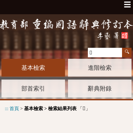
☰
基本檢索
進階檢索
部首索引
辭典附錄
:::
首頁
>
基本檢索 > 檢索結果列表
「
」
𥰥