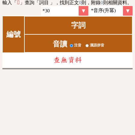
輸入「
」查詢「詞目 」，找到正文
0
則，附錄
0
則相關資料。
𤵾
字詞
編號
音讀
注音
漢語拼音
查無資料