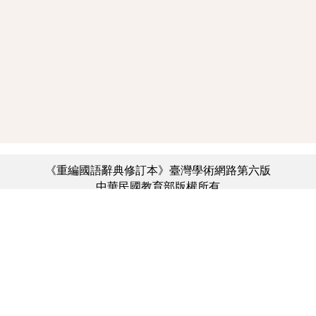
《重編國語辭典修訂本》臺灣學術網路第六版
中華民國教育部版權所有
:::
個資法及隱私聲明
|
辭典公眾授權網
|
意見交流
|
網網相連
三峽總院區地址：新北市三峽區三樹路2號、
︿
臺北院區地址：臺北市大安區和平東路一段179號、