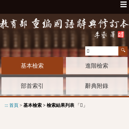
☰
基本檢索
進階檢索
部首索引
辭典附錄
:::
首頁
>
基本檢索 > 檢索結果列表
「
」
𤵾