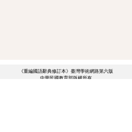
《重編國語辭典修訂本》臺灣學術網路第六版
中華民國教育部版權所有
:::
個資法及隱私聲明
|
辭典公眾授權網
|
意見交流
|
網網相連
三峽總院區地址：新北市三峽區三樹路2號、
︿
臺北院區地址：臺北市大安區和平東路一段179號、