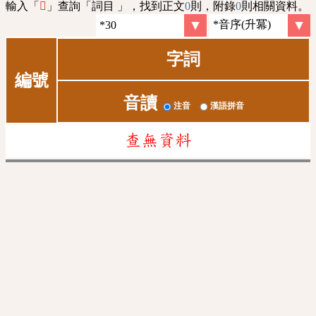
輸入「
」查詢「詞目 」，找到正文
0
則，附錄
0
則相關資料。
𣦢
字詞
編號
音讀
注音
漢語拼音
查無資料