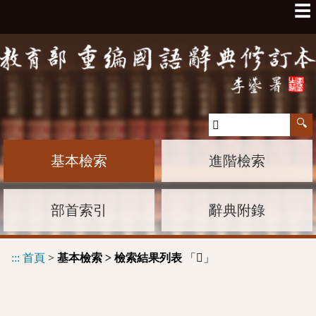
☰
基本檢索
進階檢索
部首索引
辭典附錄
:::
首頁
>
基本檢索 > 檢索結果列表
「
」
𣦢