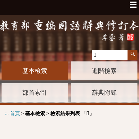
☰
基本檢索
進階檢索
部首索引
辭典附錄
:::
首頁
>
基本檢索 > 檢索結果列表
「
」
𢸳