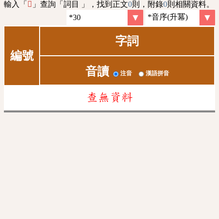
輸入「
」查詢「詞目 」，找到正文
0
則，附錄
0
則相關資料。
𢸳
字詞
編號
音讀
注音
漢語拼音
查無資料