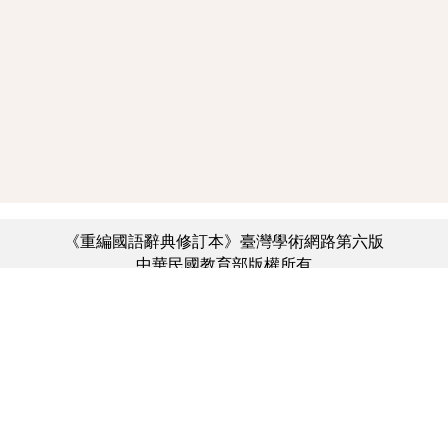
《重編國語辭典修訂本》臺灣學術網路第六版
中華民國教育部版權所有
:::
個資法及隱私聲明
|
辭典公眾授權網
|
意見交流
|
網網相連
三峽總院區地址：新北市三峽區三樹路2號、
︿
臺北院區地址：臺北市大安區和平東路一段179號、