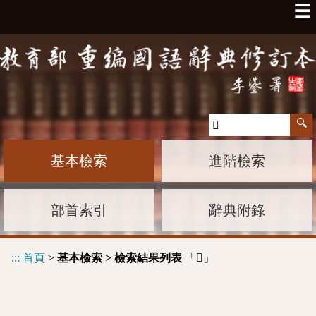
☰
基本檢索
進階檢索
部首索引
辭典附錄
:::
首頁
>
基本檢索 > 檢索結果列表
「
」
𢠽