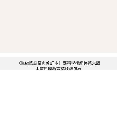
《重編國語辭典修訂本》臺灣學術網路第六版
中華民國教育部版權所有
:::
個資法及隱私聲明
|
辭典公眾授權網
|
意見交流
|
網網相連
三峽總院區地址：新北市三峽區三樹路2號、
︿
臺北院區地址：臺北市大安區和平東路一段179號、