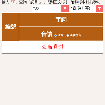
輸入「
」查詢「詞目 」，找到正文
0
則，附錄
0
則相關資料。
𢠽
字詞
編號
音讀
注音
漢語拼音
查無資料