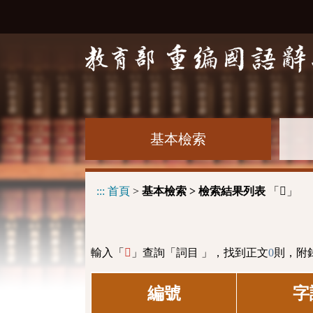
基本檢索
:::
首頁
>
基本檢索 > 檢索結果列表
「
」
𢓪
輸入「
」查詢「詞目 」，找到正文
0
則，附
𢓪
編號
字