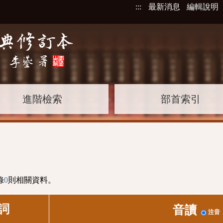
:::
最新消息
編輯說明
進階檢索
部首索引
錄
0
則相關資料。
詞
音讀
注音