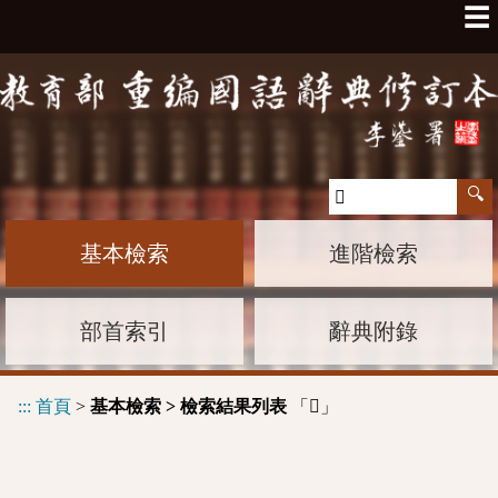
☰
基本檢索
進階檢索
部首索引
辭典附錄
:::
首頁
>
基本檢索 > 檢索結果列表
「
」
𡪶