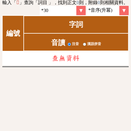
輸入「
」查詢「詞目 」，找到正文
0
則，附錄
0
則相關資料。
𡪶
字詞
編號
音讀
注音
漢語拼音
查無資料