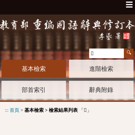
☰
基本檢索
進階檢索
部首索引
辭典附錄
:::
首頁
>
基本檢索 > 檢索結果列表
「
」
𠈪