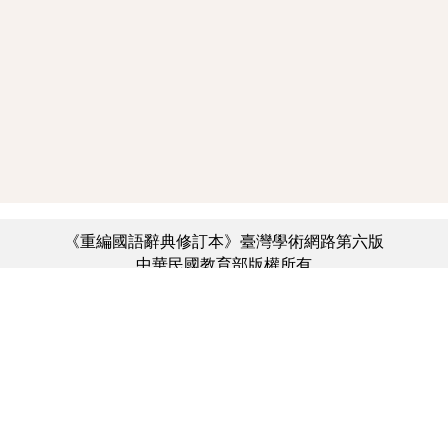
《重編國語辭典修訂本》臺灣學術網路第六版
中華民國教育部版權所有
:::
個資法及隱私聲明
|
辭典公眾授權網
|
意見交流
|
網網相連
三峽總院區地址：新北市三峽區三樹路2號、
︿
臺北院區地址：臺北市大安區和平東路一段179號、