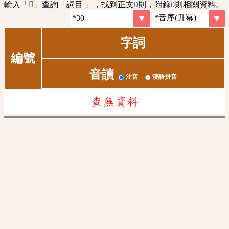
輸入「
」查詢「詞目 」，找到正文
0
則，附錄
0
則相關資料。
𠈪
字詞
編號
音讀
注音
漢語拼音
查無資料