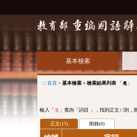
基本檢索
:::
首頁
>
基本檢索 > 檢索結果列表
「
」
麾
輸入「
」查詢「詞目 」，找到正文
15
則，
麾
正文(15)
附錄(0)