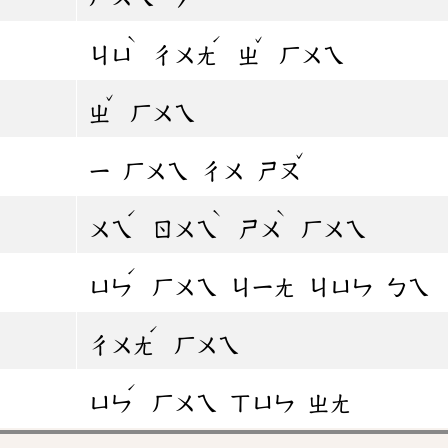
ˋ
ˊ
ˇ
ㄐㄩ
ㄔㄨㄤ
ㄓ
ㄏㄨㄟ
ˇ
ㄓ
ㄏㄨㄟ
ˇ
ㄧ
ㄏㄨㄟ
ㄔㄨ
ㄕㄡ
ˊ
ˋ
ˋ
ㄨㄟ
ㄖㄨㄟ
ㄕㄨ
ㄏㄨㄟ
ˊ
ㄩㄣ
ㄏㄨㄟ
ㄐㄧㄤ
ㄐㄩㄣ
ㄅㄟ
ˊ
ㄔㄨㄤ
ㄏㄨㄟ
ˊ
ㄩㄣ
ㄏㄨㄟ
ㄒㄩㄣ
ㄓㄤ