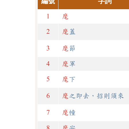
編號
字詞
1
麾
2
麾
蓋
3
麾
節
4
麾
軍
5
麾
下
6
麾
之即去，招則須來
7
麾
幢
8
麾
安