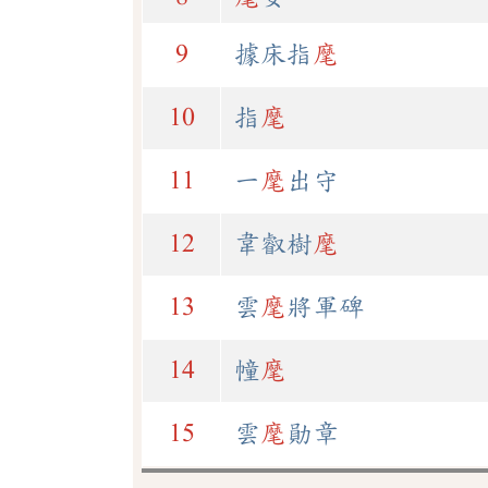
9
據床指
麾
10
指
麾
11
一
麾
出守
12
韋叡樹
麾
13
雲
麾
將軍碑
14
幢
麾
15
雲
麾
勛章