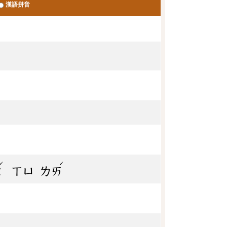
漢語拼音
ˊ
ˊ
ㄜ
ㄒㄩ
ㄌㄞ