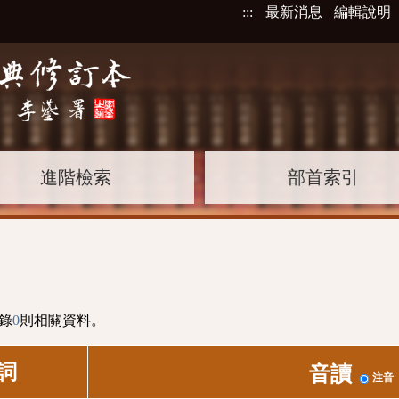
:::
最新消息
編輯說明
進階檢索
部首索引
錄
0
則相關資料。
詞
音讀
注音