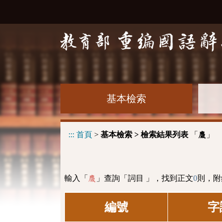
基本檢索
:::
首頁
>
基本檢索 > 檢索結果列表
「
」
麙
輸入「
」查詢「詞目 」，找到正文
0
則，附
麙
編號
字