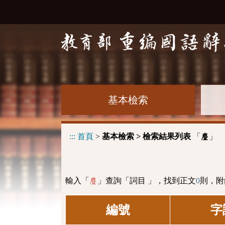
基本檢索
:::
首頁
>
基本檢索 > 檢索結果列表
「
」
麆
輸入「
」查詢「詞目 」，找到正文
0
則，附
麆
編號
字