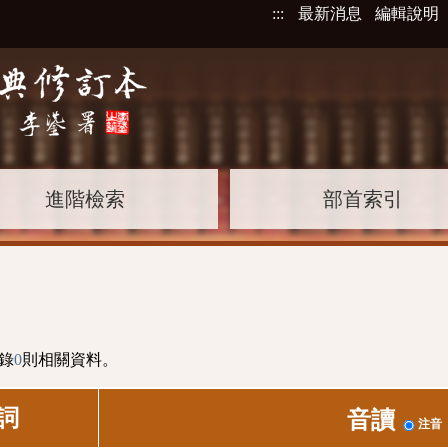
:::
最新消息
編輯說明
進階檢索
部首索引
錄
0
則相關資料。
詞
音讀
注音