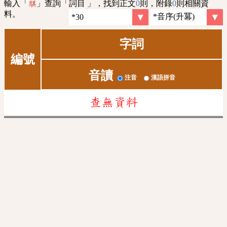
輸入「
」查詢「詞目 」，找到正文
0
則，附錄
0
則相關資
鶀
料。
字詞
編號
音讀
注音
漢語拼音
查無資料