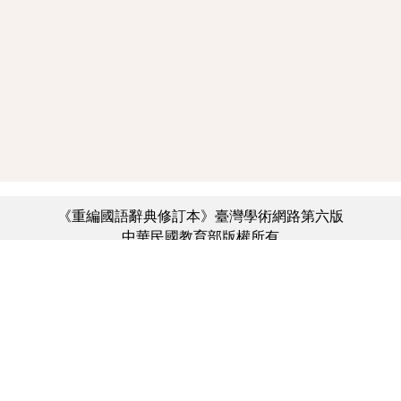
《重編國語辭典修訂本》臺灣學術網路第六版
中華民國教育部版權所有
:::
個資法及隱私聲明
|
辭典公眾授權網
|
意見交流
|
網網相連
三峽總院區地址：新北市三峽區三樹路2號、
︿
臺北院區地址：臺北市大安區和平東路一段179號、