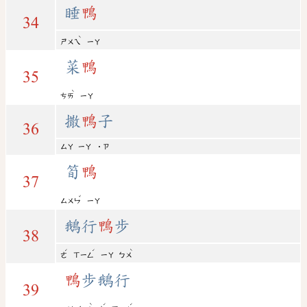
睡
鴨
34
ˋ
ㄕㄨㄟ
ㄧㄚ
菜
鴨
35
ˋ
ㄘㄞ
ㄧㄚ
撒
鴨
子
36
ㄙㄚ
ㄧㄚ
˙ㄗ
筍
鴨
37
ˇ
ㄙㄨㄣ
ㄧㄚ
鵝行
鴨
步
38
ˊ
ˊ
ˋ
ㄜ
ㄒㄧㄥ
ㄧㄚ
ㄅㄨ
鴨
步鵝行
39
ˋ
ˊ
ˊ