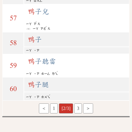
ㄧㄚ
ㄖㄨㄥ
鴨
子兒
57
ˇ
ㄧㄚ
ㄗ
ㄦ
ˇ
ㄧㄚ
ㄗㄜ
ㄦ
(變)
鴨
子
58
ㄧㄚ
˙ㄗ
鴨
子聽雷
59
ˊ
ㄧㄚ
˙ㄗ
ㄊㄧㄥ
ㄌㄟ
鴨
子腿
60
ˇ
ㄧㄚ
˙ㄗ
ㄊㄨㄟ
＜
1
[2/3]
3
＞