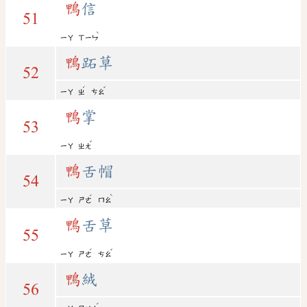
鴨
信
51
ˋ
ㄧㄚ
ㄒㄧㄣ
鴨
跖草
52
ˊ
ˇ
ㄧㄚ
ㄓ
ㄘㄠ
鴨
掌
53
ˇ
ㄧㄚ
ㄓㄤ
鴨
舌帽
54
ˊ
ˋ
ㄧㄚ
ㄕㄜ
ㄇㄠ
鴨
舌草
55
ˊ
ˇ
ㄧㄚ
ㄕㄜ
ㄘㄠ
鴨
絨
56
ˊ