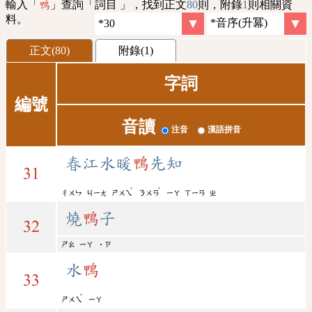
輸入「
」查詢「詞目 」，找到正文
80
則，附錄
1
則相關資
鴨
料。
正文(80)
附錄(1)
字詞
編號
音讀
注音
漢語拼音
春江水暖
鴨
先知
31
ˇ
ˇ
ㄔㄨㄣ
ㄐㄧㄤ
ㄕㄨㄟ
ㄋㄨㄢ
ㄧㄚ
ㄒㄧㄢ
ㄓ
燒
鴨
子
32
ㄕㄠ
ㄧㄚ
˙ㄗ
水
鴨
33
ˇ
ㄕㄨㄟ
ㄧㄚ