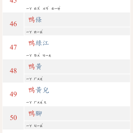
45
ˊ
ˊ
ˋ
ㄧㄚ
ㄊㄡ
ㄨㄢ
ㄊㄧㄝ
鴨
條
46
ˊ
ㄧㄚ
ㄊㄧㄠ
鴨
綠江
47
ˋ
ㄧㄚ
ㄌㄨ
ㄐㄧㄤ
鴨
黃
48
ˊ
ㄧㄚ
ㄏㄨㄤ
鴨
黃兒
49
ˊ
ㄧㄚ
ㄏㄨㄤ
ㄦ
鴨
腳
50
ˇ
ㄧㄚ
ㄐㄧㄠ