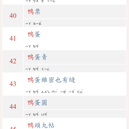
ㄧㄚ
ㄅㄨ
ㄜ
ㄒㄧㄥ
鴨
票
40
ˋ
ㄧㄚ
ㄆㄧㄠ
鴨
蛋
41
ˋ
ㄧㄚ
ㄉㄢ
鴨
蛋青
42
ˋ
ㄧㄚ
ㄉㄢ
ㄑㄧㄥ
鴨
蛋雖密也有縫
43
ˋ
ˋ
ˇ
ˇ
ˋ
ㄧㄚ
ㄉㄢ
ㄙㄨㄟ
ㄇㄧ
ㄧㄝ
ㄧㄡ
ㄈㄥ
鴨
蛋圓
44
ˋ
ˊ
ㄧㄚ
ㄉㄢ
ㄩㄢ
鴨
頭丸帖