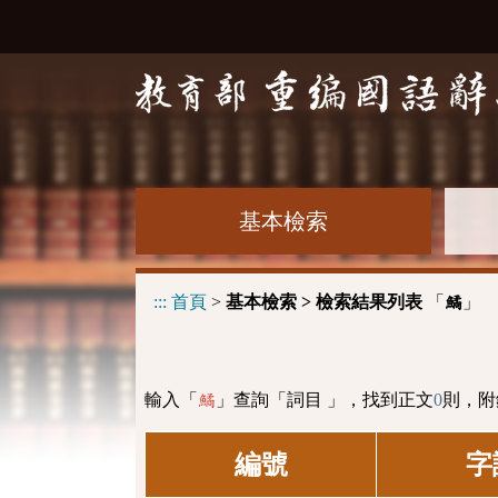
基本檢索
:::
首頁
>
基本檢索 > 檢索結果列表
「
」
鱊
輸入「
」查詢「詞目 」，找到正文
0
則，附
鱊
編號
字