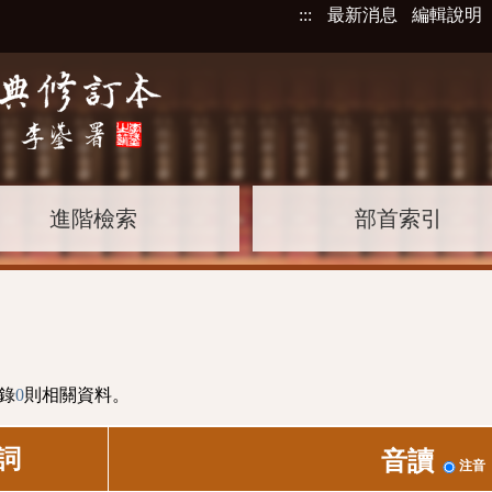
:::
最新消息
編輯說明
進階檢索
部首索引
錄
0
則相關資料。
詞
音讀
注音