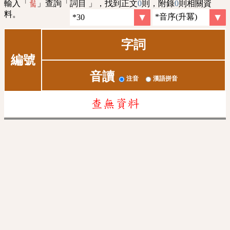
輸入「
」查詢「詞目 」，找到正文
0
則，附錄
0
則相關資
鬗
料。
字詞
編號
音讀
注音
漢語拼音
查無資料