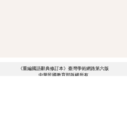
《重編國語辭典修訂本》臺灣學術網路第六版
中華民國教育部版權所有
:::
個資法及隱私聲明
|
辭典公眾授權網
|
意見交流
|
網網相連
三峽總院區地址：新北市三峽區三樹路2號、
︿
臺北院區地址：臺北市大安區和平東路一段179號、