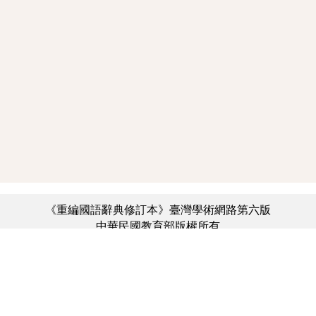
《重編國語辭典修訂本》臺灣學術網路第六版
中華民國教育部版權所有
:::
個資法及隱私聲明
|
辭典公眾授權網
|
意見交流
|
網網相連