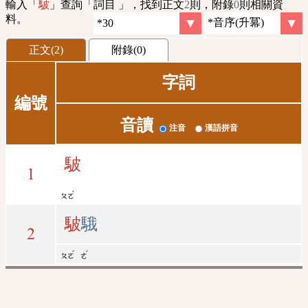
輸入「
」查詢「詞目 」，找到正文
2
則，附錄
0
則相關資
駊
料。
正文(2)
附錄(0)
字詞
編號
音讀
注音
漢語拼音
駊
1
ˇ
ㄆㄛ
駊
騀
2
ˇ
ˇ
ㄆㄛ
ㄜ