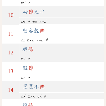
ˇ
ˋ
ㄈㄣ
ㄕ
粉
飾
太平
10
ˇ
ˋ
ˋ
ˊ
ㄈㄣ
ㄕ
ㄊㄞ
ㄆㄧㄥ
豐容靚
飾
11
ˊ
ˋ
ˋ
ㄈㄥ
ㄖㄨㄥ
ㄐㄧㄥ
ㄕ
祓
飾
12
ˊ
ˋ
ㄈㄨ
ㄕ
服
飾
13
ˊ
ˋ
ㄈㄨ
ㄕ
簠簋不
飾
14
ˇ
ˇ
ˋ
ˋ
ㄈㄨ
ㄍㄨㄟ
ㄅㄨ
ㄕ
燈
飾