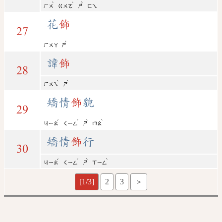
ˋ
ˋ
ˋ
ㄏㄨ
ㄍㄨㄛ
ㄕ
ㄈㄟ
花
飾
27
ˋ
ㄏㄨㄚ
ㄕ
諱
飾
28
ˋ
ˋ
ㄏㄨㄟ
ㄕ
矯情
飾
貌
29
ˇ
ˊ
ˋ
ˋ
ㄐㄧㄠ
ㄑㄧㄥ
ㄕ
ㄇㄠ
矯情
飾
行
30
ˇ
ˊ
ˋ
ˋ
ㄐㄧㄠ
ㄑㄧㄥ
ㄕ
ㄒㄧㄥ
[1/3]
2
3
＞