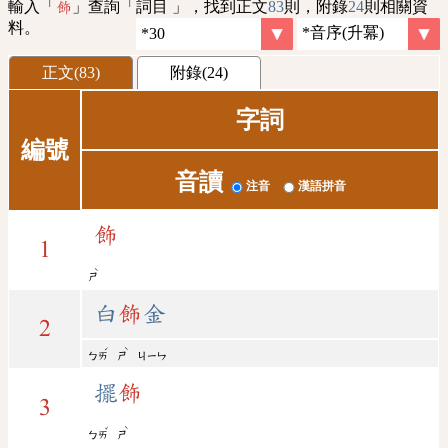
輸入「
」查詢「詞目 」，找到正文
83
則，附錄
24
則相關資
飾
料。
正文(83)
附錄(24)
字詞
編號
音讀
注音
漢語拼音
飾
1
ˋ
ㄕ
白
飾
金
2
ˊ
ˋ
ㄅㄞ
ㄕ
ㄐㄧㄣ
擺
飾
3
ˇ
ˋ
ㄅㄞ
ㄕ