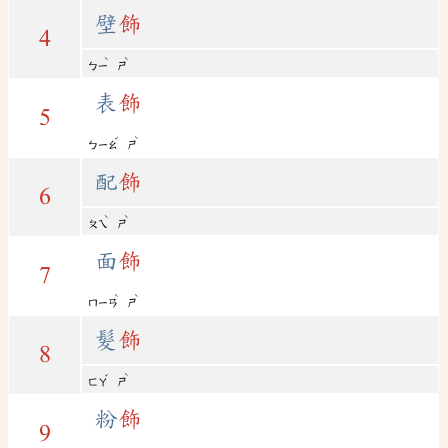
壁
飾
4
ˋ
ˋ
ㄅㄧ
ㄕ
表
飾
5
ˇ
ˋ
ㄅㄧㄠ
ㄕ
配
飾
6
ˋ
ˋ
ㄆㄟ
ㄕ
面
飾
7
ˋ
ˋ
ㄇㄧㄢ
ㄕ
髮
飾
8
ˇ
ˋ
ㄈㄚ
ㄕ
粉
飾
9