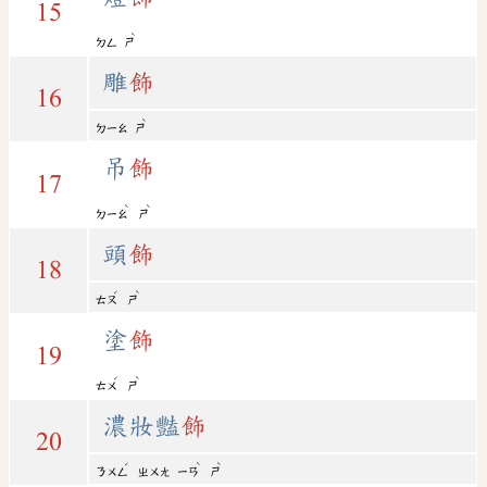
15
ˋ
ㄉㄥ
ㄕ
雕
飾
16
ˋ
ㄉㄧㄠ
ㄕ
吊
飾
17
ˋ
ˋ
ㄉㄧㄠ
ㄕ
頭
飾
18
ˊ
ˋ
ㄊㄡ
ㄕ
塗
飾
19
ˊ
ˋ
ㄊㄨ
ㄕ
濃妝豔
飾
20
ˊ
ˋ
ˋ
ㄋㄨㄥ
ㄓㄨㄤ
ㄧㄢ
ㄕ