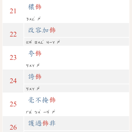
穠
飾
21
ˊ
ˋ
ㄋㄨㄥ
ㄕ
改容加
飾
22
ˇ
ˊ
ˋ
ㄍㄞ
ㄖㄨㄥ
ㄐㄧㄚ
ㄕ
夸
飾
23
ˋ
ㄎㄨㄚ
ㄕ
誇
飾
24
ˋ
ㄎㄨㄚ
ㄕ
毫不掩
飾
25
ˊ
ˋ
ˇ
ˋ
ㄏㄠ
ㄅㄨ
ㄧㄢ
ㄕ
護過
飾
非
26