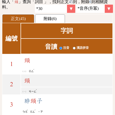
輸入「
」查詢「詞目 」，找到正文
45
則，附錄
6
則相關資
頸
料。
正文(45)
附錄(6)
字詞
編號
音讀
注音
漢語拼音
頸
1
ˇ
ㄍㄥ
頸
2
ˇ
ㄐㄧㄥ
脖
頸
子
3
ˊ
ˇ
ㄅㄛ
ㄍㄥ
˙ㄗ