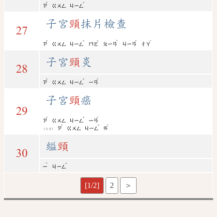
ˇ
ˇ
ㄗ
ㄍㄨㄥ
ㄐㄧㄥ
子宮
頸
抹片檢查
27
ˇ
ˇ
ˇ
ˋ
ˇ
ˊ
ㄗ
ㄍㄨㄥ
ㄐㄧㄥ
ㄇㄛ
ㄆㄧㄢ
ㄐㄧㄢ
ㄔㄚ
子宮
頸
炎
28
ˇ
ˇ
ˊ
ㄗ
ㄍㄨㄥ
ㄐㄧㄥ
ㄧㄢ
子宮
頸
癌
29
ˇ
ˇ
ˊ
ㄗ
ㄍㄨㄥ
ㄐㄧㄥ
ㄧㄢ
ˇ
ˇ
ˊ
ㄗ
ㄍㄨㄥ
ㄐㄧㄥ
ㄞ
(又音)
縊
頸
30
ˋ
ˇ
ㄧ
ㄐㄧㄥ
[1/2]
2
＞