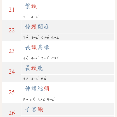
繫
頸
21
ˋ
ˇ
ㄒㄧ
ㄐㄧㄥ
係
頸
闕庭
22
ˋ
ˇ
ˋ
ˊ
ㄒㄧ
ㄐㄧㄥ
ㄑㄩㄝ
ㄊㄧㄥ
長
頸
鳥喙
23
ˊ
ˇ
ˇ
ˋ
ㄔㄤ
ㄐㄧㄥ
ㄋㄧㄠ
ㄏㄨㄟ
長
頸
鹿
24
ˊ
ˇ
ˋ
ㄔㄤ
ㄐㄧㄥ
ㄌㄨ
伸頭縮
頸
25
ˊ
ˇ
ㄕㄣ
ㄊㄡ
ㄙㄨㄛ
ㄐㄧㄥ
子宮
頸
26