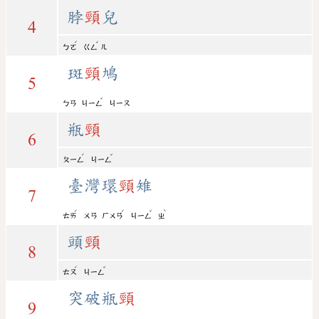
脖
頸
兒
4
ˊ
ˇ
ㄅㄛ
ㄍㄥ
ㄦ
斑
頸
鳩
5
ˇ
ㄅㄢ
ㄐㄧㄥ
ㄐㄧㄡ
瓶
頸
6
ˊ
ˇ
ㄆㄧㄥ
ㄐㄧㄥ
臺灣環
頸
雉
7
ˊ
ˊ
ˇ
ˋ
ㄊㄞ
ㄨㄢ
ㄏㄨㄢ
ㄐㄧㄥ
ㄓ
頭
頸
8
ˊ
ˇ
ㄊㄡ
ㄐㄧㄥ
突破瓶
頸
9