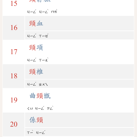
15
ˇ
ˋ
ˋ
ㄐㄧㄥ
ㄐㄧㄥ
ㄇㄞ
頸
血
16
ˇ
ˇ
ㄐㄧㄥ
ㄒㄧㄝ
頸
項
17
ˇ
ˋ
ㄐㄧㄥ
ㄒㄧㄤ
頸
椎
18
ˇ
ㄐㄧㄥ
ㄓㄨㄟ
曲
頸
甑
19
ˇ
ˋ
ㄑㄩ
ㄐㄧㄥ
ㄗㄥ
係
頸
20
ˋ
ˇ
ㄒㄧ
ㄐㄧㄥ