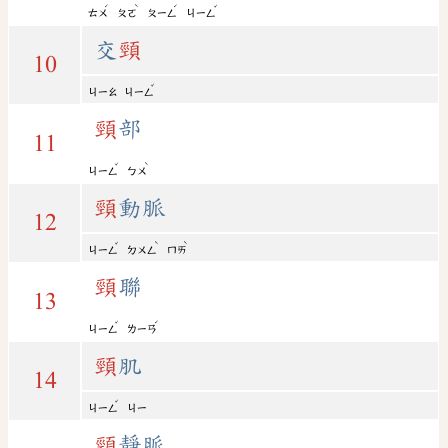
ˊ
ˋ
ˊ
ˇ
ㄊㄨ
ㄆㄛ
ㄆㄧㄥ
ㄐㄧㄥ
交
頸
10
ˇ
ㄐㄧㄠ
ㄐㄧㄥ
頸
部
11
ˇ
ˋ
ㄐㄧㄥ
ㄅㄨ
頸
動脈
12
ˇ
ˋ
ˋ
ㄐㄧㄥ
ㄉㄨㄥ
ㄇㄞ
頸
聯
13
ˇ
ˊ
ㄐㄧㄥ
ㄌㄧㄢ
頸
肌
14
ˇ
ㄐㄧㄥ
ㄐㄧ
頸
靜脈