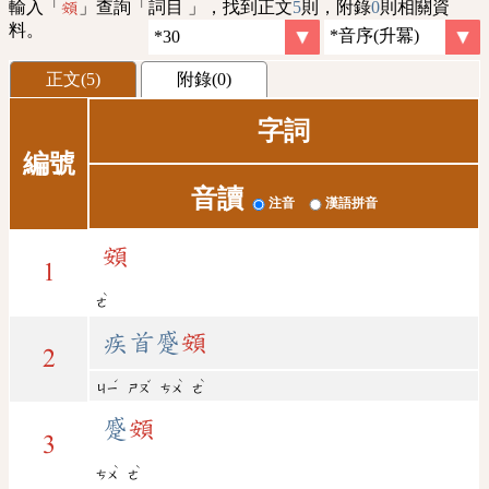
輸入「
」查詢「詞目 」，找到正文
5
則，附錄
0
則相關資
頞
料。
正文(5)
附錄(0)
字詞
編號
音讀
注音
漢語拼音
頞
1
ˋ
ㄜ
疾首蹙
頞
2
ˊ
ˇ
ˋ
ˋ
ㄐㄧ
ㄕㄡ
ㄘㄨ
ㄜ
蹙
頞
3
ˋ
ˋ
ㄘㄨ
ㄜ