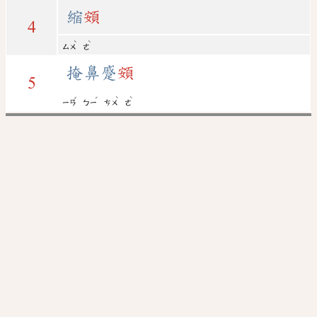
縮
頞
4
ˋ
ˋ
ㄙㄨ
ㄜ
掩鼻蹙
頞
5
ˇ
ˊ
ˋ
ˋ
ㄧㄢ
ㄅㄧ
ㄘㄨ
ㄜ