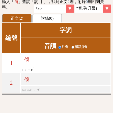
輸入「
」查詢「詞目 」，找到正文
2
則，附錄
0
則相關資
頜
料。
正文(2)
附錄(0)
字詞
編號
音讀
注音
漢語拼音
頜
1
ˊ
ㄍㄜ
頜
2
ˋ
ㄏㄢ
(又音)