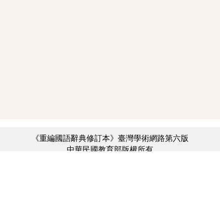
《重編國語辭典修訂本》臺灣學術網路第六版
中華民國教育部版權所有
:::
個資法及隱私聲明
|
辭典公眾授權網
|
意見交流
|
網網相連