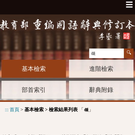
☰
基本檢索
進階檢索
部首索引
辭典附錄
:::
首頁
>
基本檢索 > 檢索結果列表
「
」
頜