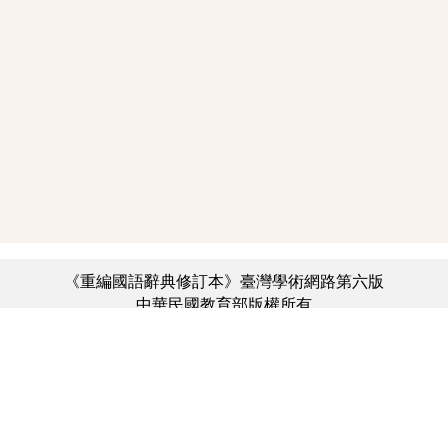
《重編國語辭典修訂本》臺灣學術網路第六版
中華民國教育部版權所有
:::
個資法及隱私聲明
|
辭典公眾授權網
|
意見交流
|
網網相連