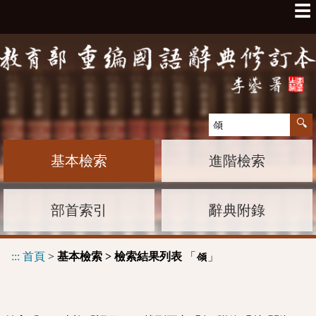
☰
基本檢索
進階檢索
部首索引
辭典附錄
:::
首頁
>
基本檢索 > 檢索結果列表
「
」
頜