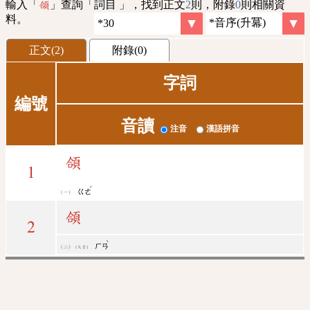
輸入「
」查詢「詞目 」，找到正文
2
則，附錄
0
則相關資
頜
料。
正文(2)
附錄(0)
字詞
編號
音讀
注音
漢語拼音
頜
1
ˊ
ㄍㄜ
頜
2
ˋ
ㄏㄢ
(又音)