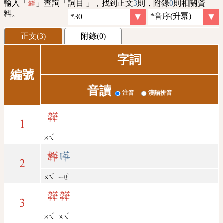
輸入「
」查詢「詞目 」，找到正文
3
則，附錄
0
則相關資
韡
料。
正文(3)
附錄(0)
字詞
編號
音讀
注音
漢語拼音
韡
1
ˇ
ㄨㄟ
韡
曄
2
ˇ
ˋ
ㄨㄟ
ㄧㄝ
韡
韡
3
ˇ
ˇ
ㄨㄟ
ㄨㄟ