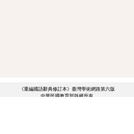
《重編國語辭典修訂本》臺灣學術網路第六版
中華民國教育部版權所有
:::
個資法及隱私聲明
|
辭典公眾授權網
|
意見交流
|
網網相連