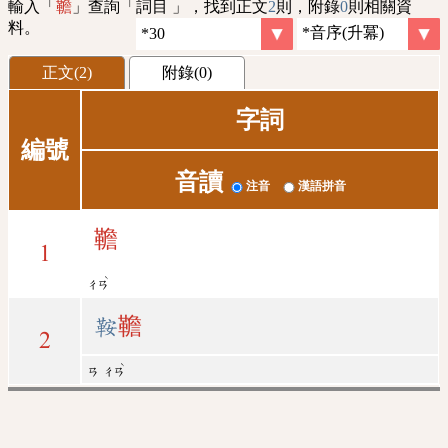
輸入「
」查詢「詞目 」，找到正文
2
則，附錄
0
則相關資
韂
料。
正文(2)
附錄(0)
字詞
編號
音讀
注音
漢語拼音
韂
1
ˋ
ㄔㄢ
鞍
韂
2
ˋ
ㄢ
ㄔㄢ