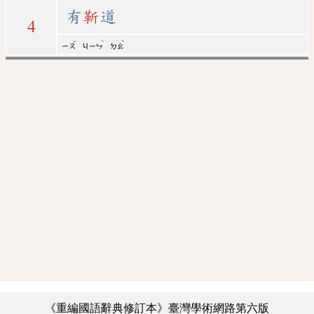
有
靳
道
4
ˇ
ˋ
ˋ
ㄧㄡ
ㄐㄧㄣ
ㄉㄠ
《重編國語辭典修訂本》臺灣學術網路第六版