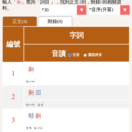
輸入「
」查詢「詞目 」，找到正文
4
則，附錄
0
則相關資
靳
料。
正文(4)
附錄(0)
字詞
編號
音讀
注音
漢語拼音
靳
1
ˋ
ㄐㄧㄣ
靳
固
2
ˋ
ˋ
ㄐㄧㄣ
ㄍㄨ
驂
靳
3
ˋ
ㄘㄢ
ㄐㄧㄣ