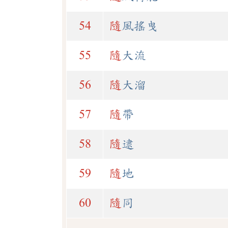
54
隨
風搖曳
55
隨
大流
56
隨
大溜
57
隨
帶
58
隨
逮
59
隨
地
60
隨
同