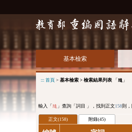
基本檢索
:::
首頁
>
基本檢索 > 檢索結果列表
「
」
隨
輸入「
」查詢「詞目 」，找到正文
158
則，
隨
正文(158)
附錄(45)