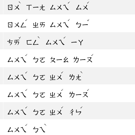
ˋ
ˊ
ˊ
ㄖㄨ
ㄒㄧㄤ
ㄙㄨㄟ
ㄙㄨ
ˊ
ˊ
ˇ
ㄖㄨㄥ
ㄓㄞ
ㄙㄨㄟ
ㄅㄧ
ˇ
ˋ
ˊ
ㄘㄞ
ㄈㄥ
ㄙㄨㄟ
ㄧㄚ
ˊ
ˊ
ㄙㄨㄟ
ㄅㄛ
ㄆㄧㄠ
ㄌㄧㄡ
ˊ
ˊ
ˋ
ㄙㄨㄟ
ㄅㄛ
ㄓㄨ
ㄌㄤ
ˊ
ˊ
ˊ
ㄙㄨㄟ
ㄅㄛ
ㄓㄨ
ㄌㄧㄡ
ˊ
ˊ
ˊ
ㄙㄨㄟ
ㄅㄛ
ㄓㄨ
ㄔㄣ
ˊ
ˋ
ㄙㄨㄟ
ㄅㄟ