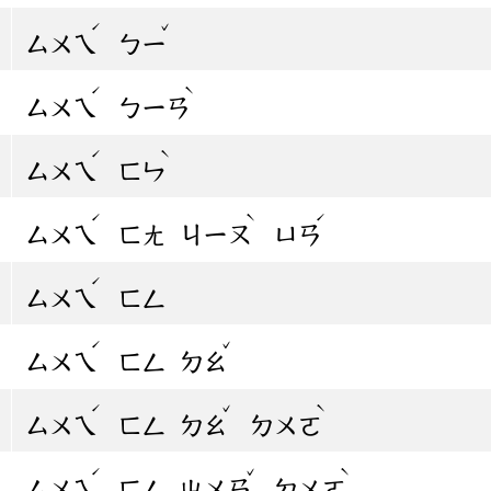
ˊ
ˇ
ㄙㄨㄟ
ㄅㄧ
ˊ
ˋ
ㄙㄨㄟ
ㄅㄧㄢ
ˊ
ˋ
ㄙㄨㄟ
ㄈㄣ
ˊ
ˋ
ˊ
ㄙㄨㄟ
ㄈㄤ
ㄐㄧㄡ
ㄩㄢ
ˊ
ㄙㄨㄟ
ㄈㄥ
ˊ
ˇ
ㄙㄨㄟ
ㄈㄥ
ㄉㄠ
ˊ
ˇ
ˋ
ㄙㄨㄟ
ㄈㄥ
ㄉㄠ
ㄉㄨㄛ
ˊ
ˇ
ˋ
ㄙㄨㄟ
ㄈㄥ
ㄓㄨㄢ
ㄉㄨㄛ