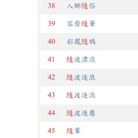
38
入鄉
隨
俗
39
容齋
隨
筆
40
彩鳳
隨
鴉
41
隨
波漂流
42
隨
波逐浪
43
隨
波逐流
44
隨
波逐塵
45
隨
輩