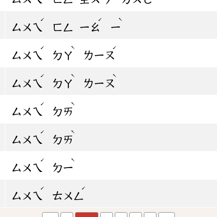
ˊ
ˊ
ˋ
ㄙㄨㄟ
ㄈㄥ
ㄧㄠ
ㄧ
ˊ
ˋ
ˊ
ㄙㄨㄟ
ㄉㄚ
ㄌㄧㄡ
ˊ
ˋ
ˋ
ㄙㄨㄟ
ㄉㄚ
ㄌㄧㄡ
ˊ
ˋ
ㄙㄨㄟ
ㄉㄞ
ˊ
ˋ
ㄙㄨㄟ
ㄉㄞ
ˊ
ˋ
ㄙㄨㄟ
ㄉㄧ
ˊ
ˊ
ㄙㄨㄟ
ㄊㄨㄥ