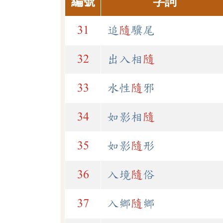
編號
字詞
31
追
隨
驥尾
32
出入相
隨
33
水性
隨
邪
34
如影相
隨
35
如影
隨
形
36
入境
隨
俗
37
入鄉
隨
鄉