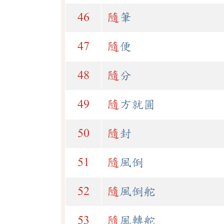
46
隨
筆
47
隨
便
48
隨
分
49
隨
方就圓
50
隨
封
51
隨
風倒
52
隨
風倒舵
53
隨
風轉舵