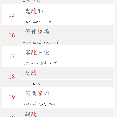
ㄍㄨㄟ
ㄙㄨㄟ
鬼
隨
邪
15
ˇ
ˊ
ˊ
ㄍㄨㄟ
ㄙㄨㄟ
ㄒㄧㄝ
管仲
隨
馬
16
ˇ
ˋ
ˊ
ˇ
ㄍㄨㄢ
ㄓㄨㄥ
ㄙㄨㄟ
ㄇㄚ
客
隨
主便
17
ˋ
ˊ
ˇ
ˋ
ㄎㄜ
ㄙㄨㄟ
ㄓㄨ
ㄅㄧㄢ
肩
隨
18
ˊ
ㄐㄧㄢ
ㄙㄨㄟ
儘意
隨
心
19
ˇ
ˋ
ˊ
ㄐㄧㄣ
ㄧ
ㄙㄨㄟ
ㄒㄧㄣ
親
隨