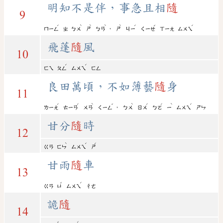
明知不是伴，事急且相
隨
9
ˊ
ˋ
ˋ
ˋ
ˋ
ˊ
ˇ
ˊ
，
ㄇㄧㄥ
ㄓ
ㄅㄨ
ㄕ
ㄅㄢ
ㄕ
ㄐㄧ
ㄑㄧㄝ
ㄒㄧㄤ
ㄙㄨㄟ
飛蓬
隨
風
10
ˊ
ˊ
ㄈㄟ
ㄆㄥ
ㄙㄨㄟ
ㄈㄥ
良田萬頃，不如薄藝
隨
身
11
ˊ
ˊ
ˋ
ˇ
ˋ
ˊ
ˊ
ˋ
ˊ
，
ㄌㄧㄤ
ㄊㄧㄢ
ㄨㄢ
ㄑㄧㄥ
ㄅㄨ
ㄖㄨ
ㄅㄛ
ㄧ
ㄙㄨㄟ
ㄕㄣ
甘分
隨
時
12
ˋ
ˊ
ˊ
ㄍㄢ
ㄈㄣ
ㄙㄨㄟ
ㄕ
甘雨
隨
車
13
ˇ
ˊ
ㄍㄢ
ㄩ
ㄙㄨㄟ
ㄔㄜ
詭
隨
14
ˇ
ˊ