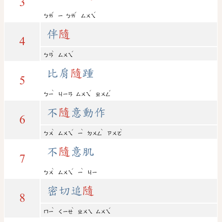
3
ˇ
ˇ
ˊ
ㄅㄞ
ㄧ
ㄅㄞ
ㄙㄨㄟ
伴
隨
4
ˋ
ˊ
ㄅㄢ
ㄙㄨㄟ
比肩
隨
踵
5
ˋ
ˊ
ˇ
ㄅㄧ
ㄐㄧㄢ
ㄙㄨㄟ
ㄓㄨㄥ
不
隨
意動作
6
ˋ
ˊ
ˋ
ˋ
ˋ
ㄅㄨ
ㄙㄨㄟ
ㄧ
ㄉㄨㄥ
ㄗㄨㄛ
不
隨
意肌
7
ˋ
ˊ
ˋ
ㄅㄨ
ㄙㄨㄟ
ㄧ
ㄐㄧ
密切追
隨
8
ˋ
ˋ
ˊ
ㄇㄧ
ㄑㄧㄝ
ㄓㄨㄟ
ㄙㄨㄟ