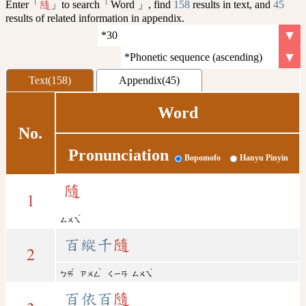
Enter「
」to search「Word 」, find
158
results in text, and
45
隨
results of related information in appendix.
Text(158)
Appendix(45)
Word
No.
Pronunciation
Bopomofo
Hanyu Pinyin
隨
1
ˊ
ㄙㄨㄟ
百縱千
隨
2
ˇ
ˋ
ˊ
ㄅㄞ
ㄗㄨㄥ
ㄑㄧㄢ
ㄙㄨㄟ
百依百
隨