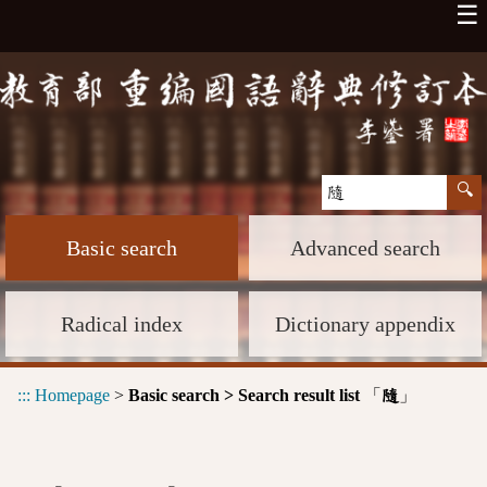
☰
Basic search
Advanced search
Radical index
Dictionary appendix
:::
Homepage
>
Basic search > Search result list
「
」
隨