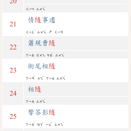
20
ˊ
ㄑㄧㄣ
ㄙㄨㄟ
情
隨
事遷
21
ˊ
ˊ
ˋ
ㄑㄧㄥ
ㄙㄨㄟ
ㄕ
ㄑㄧㄢ
蕭規曹
隨
22
ˊ
ˊ
ㄒㄧㄠ
ㄍㄨㄟ
ㄘㄠ
ㄙㄨㄟ
銜尾相
隨
23
ˊ
ˇ
ˊ
ㄒㄧㄢ
ㄨㄟ
ㄒㄧㄤ
ㄙㄨㄟ
相
隨
24
ˊ
ㄒㄧㄤ
ㄙㄨㄟ
響答影
隨
25
ˇ
ˊ
ˇ
ˊ
ㄒㄧㄤ
ㄉㄚ
ㄧㄥ
ㄙㄨㄟ