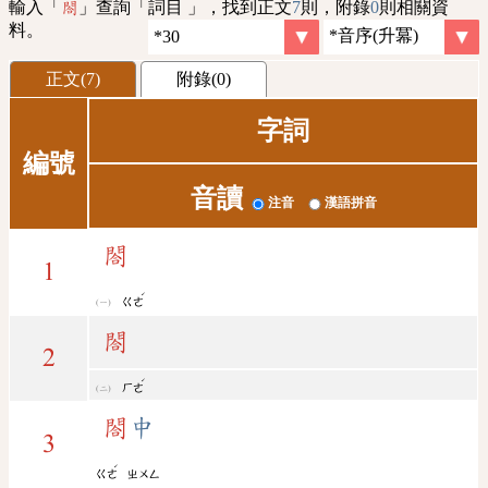
輸入「
」查詢「詞目 」，找到正文
7
則，附錄
0
則相關資
閤
料。
正文(7)
附錄(0)
字詞
編號
音讀
注音
漢語拼音
閤
1
ˊ
ㄍㄜ
閤
2
ˊ
ㄏㄜ
閤
中
3
ˊ
ㄍㄜ
ㄓㄨㄥ