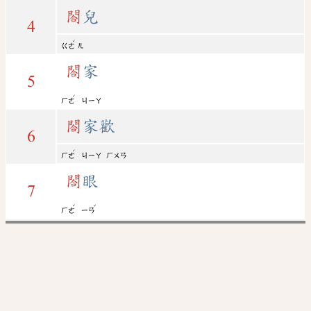
閤
兒
4
ˊ
ㄍㄜ
ㄦ
閤
家
5
ˊ
ㄏㄜ
ㄐㄧㄚ
閤
家歡
6
ˊ
ㄏㄜ
ㄐㄧㄚ
ㄏㄨㄢ
閤
眼
7
ˊ
ˇ
ㄏㄜ
ㄧㄢ