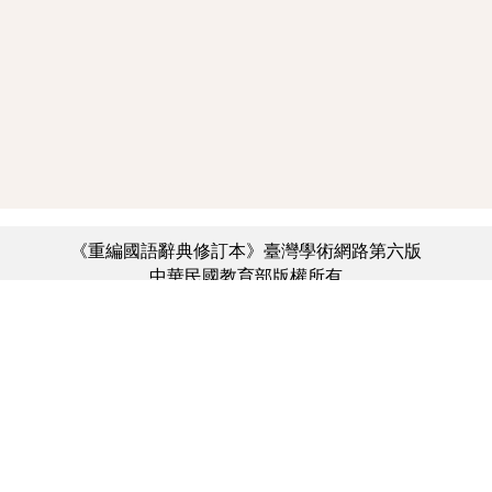
《重編國語辭典修訂本》臺灣學術網路第六版
中華民國教育部版權所有
:::
個資法及隱私聲明
|
辭典公眾授權網
|
意見交流
|
網網相連
三峽總院區地址：新北市三峽區三樹路2號、
︿
臺北院區地址：臺北市大安區和平東路一段179號、
臺中院區地址：臺中市豐原區師範街67號
電話總機：(02)7740-7890、