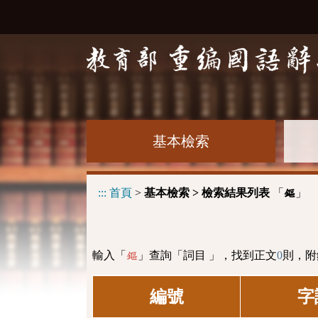
基本檢索
:::
首頁
>
基本檢索 > 檢索結果列表
「
」
鏂
輸入「
」查詢「詞目 」，找到正文
0
則，附
鏂
編號
字