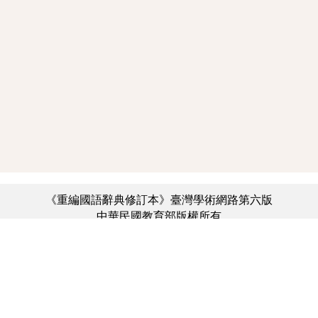
《重編國語辭典修訂本》臺灣學術網路第六版
中華民國教育部版權所有
:::
個資法及隱私聲明
|
辭典公眾授權網
|
意見交流
|
網網相連