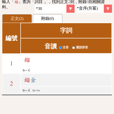
輸入「
」查詢「詞目 」，找到正文
2
則，附錄
0
則相關資
鎦
料。
正文(2)
附錄(0)
字詞
編號
音讀
注音
漢語拼音
鎦
1
ˊ
ㄌㄧㄡ
鎦
金
2
ˊ
ㄌㄧㄡ
ㄐㄧㄣ