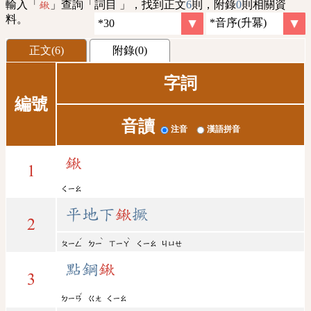
輸入「
」查詢「詞目 」，找到正文
6
則，附錄
0
則相關資
鍬
料。
正文(6)
附錄(0)
字詞
編號
音讀
注音
漢語拼音
鍬
1
ㄑㄧㄠ
平地下
鍬
撅
2
ˊ
ˋ
ˋ
ㄆㄧㄥ
ㄉㄧ
ㄒㄧㄚ
ㄑㄧㄠ
ㄐㄩㄝ
點鋼
鍬
3
ˇ
ㄉㄧㄢ
ㄍㄤ
ㄑㄧㄠ