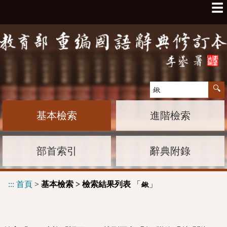
☰
基本檢索
進階檢索
部首索引
辭典附錄
:::
首頁
>
基本檢索 > 檢索結果列表
「
」
鍬