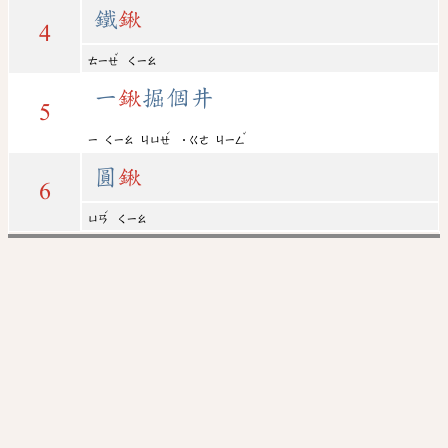
鐵
鍬
4
ˇ
ㄊㄧㄝ
ㄑㄧㄠ
一
鍬
掘個井
5
ˊ
ˇ
ㄧ
ㄑㄧㄠ
ㄐㄩㄝ
˙ㄍㄜ
ㄐㄧㄥ
圓
鍬
6
ˊ
ㄩㄢ
ㄑㄧㄠ