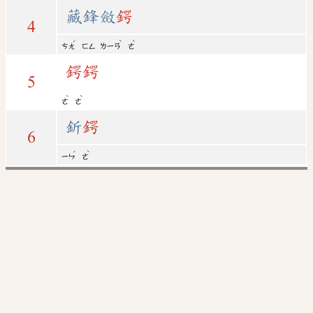
藏鋒斂
鍔
4
ˊ
ˋ
ˋ
ㄘㄤ
ㄈㄥ
ㄌㄧㄢ
ㄜ
鍔
鍔
5
ˋ
ˋ
ㄜ
ㄜ
釿
鍔
6
ˊ
ˋ
ㄧㄣ
ㄜ