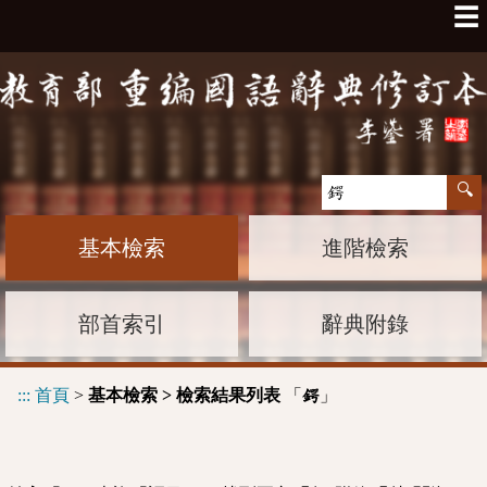
☰
基本檢索
進階檢索
部首索引
辭典附錄
:::
首頁
>
基本檢索 > 檢索結果列表
「
」
鍔