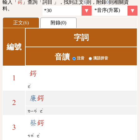
輸入「
」查詢「詞目 」，找到正文
6
則，附錄
0
則相關資
鍔
料。
正文(6)
附錄(0)
字詞
編號
音讀
注音
漢語拼音
鍔
1
ˋ
ㄜ
廉
鍔
2
ˊ
ˋ
ㄌㄧㄢ
ㄜ
蔡
鍔
3
ˋ
ˋ
ㄘㄞ
ㄜ