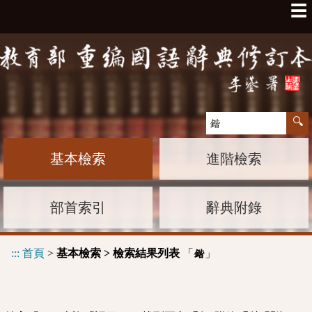
☰
基本檢索
進階檢索
部首索引
辭典附錄
:::
首頁
>
基本檢索 > 檢索結果列表
「
」
鍇