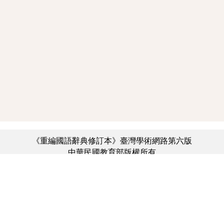
《重編國語辭典修訂本》臺灣學術網路第六版
中華民國教育部版權所有
:::
個資法及隱私聲明
|
辭典公眾授權網
|
意見交流
|
網網相連