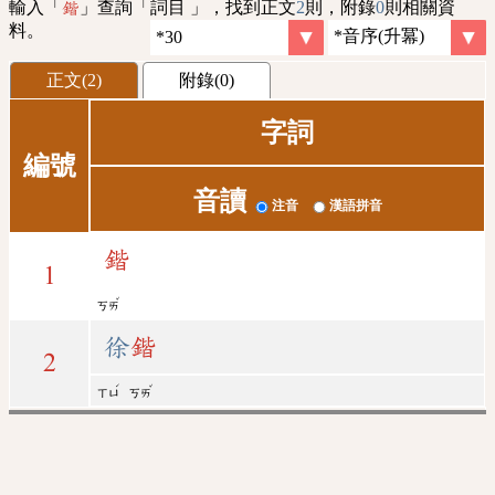
輸入「
」查詢「詞目 」，找到正文
2
則，附錄
0
則相關資
鍇
料。
正文(2)
附錄(0)
字詞
編號
音讀
注音
漢語拼音
鍇
1
ˇ
ㄎㄞ
徐
鍇
2
ˊ
ˇ
ㄒㄩ
ㄎㄞ