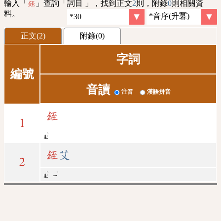
輸入「
」查詢「詞目 」，找到正文
2
則，附錄
0
則相關資
銍
料。
正文(2)
附錄(0)
字詞
編號
音讀
注音
漢語拼音
銍
1
ˋ
ㄓ
銍
艾
2
ˋ
ˋ
ㄓ
ㄧ