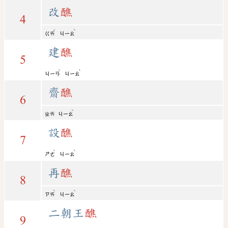
改
醮
4
ˇ
ˋ
ㄍㄞ
ㄐㄧㄠ
建
醮
5
ˋ
ˋ
ㄐㄧㄢ
ㄐㄧㄠ
齋
醮
6
ˋ
ㄓㄞ
ㄐㄧㄠ
設
醮
7
ˋ
ˋ
ㄕㄜ
ㄐㄧㄠ
再
醮
8
ˋ
ˋ
ㄗㄞ
ㄐㄧㄠ
二朝王
醮
9