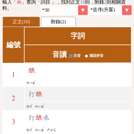
輸入「
」查詢「詞目 」，找到正文
10
則，附錄
2
則相關資
醮
料。
正文(10)
附錄(2)
字詞
編號
音讀
注音
漢語拼音
醮
1
ˋ
ㄐㄧㄠ
打
醮
2
ˇ
ˋ
ㄉㄚ
ㄐㄧㄠ
打
醮
水
3
ˇ
ˋ
ˇ
ㄉㄚ
ㄐㄧㄠ
ㄕㄨㄟ