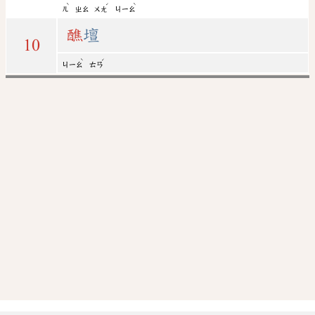
ˋ
ˊ
ˋ
ㄦ
ㄓㄠ
ㄨㄤ
ㄐㄧㄠ
醮
壇
10
ˋ
ˊ
ㄐㄧㄠ
ㄊㄢ