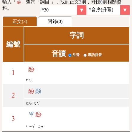
輸入「
」查詢「詞目 」，找到正文
3
則，附錄
0
則相關資
酚
料。
正文(3)
附錄(0)
字詞
編號
音讀
注音
漢語拼音
酚
1
ㄈㄣ
酚
類
2
ˋ
ㄈㄣ
ㄌㄟ
甲
酚
3
ˇ
ㄐㄧㄚ
ㄈㄣ