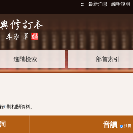
:::
最新消息
編輯說明
進階檢索
部首索引
錄
0
則相關資料。
詞
音讀
注音