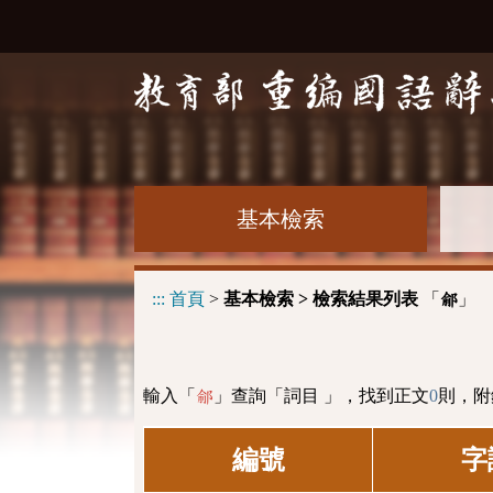
基本檢索
:::
首頁
>
基本檢索 > 檢索結果列表
「
」
鄃
輸入「
」查詢「詞目 」，找到正文
0
則，附
鄃
編號
字