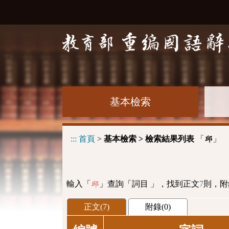
基本檢索
:::
首頁
>
基本檢索 > 檢索結果列表
「
」
邱
輸入「
」查詢「詞目 」，找到正文
7
則，附
邱
正文(7)
附錄(0)