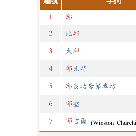
編號
字詞
1
邱
2
比
邱
3
大
邱
4
邱
比特
5
邱
良功母節孝坊
6
邱
壑
邱
吉爾
7
(Winston Churchi