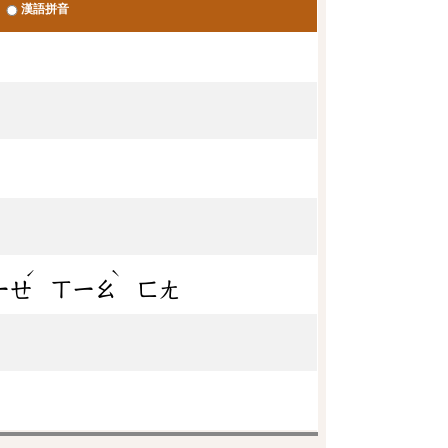
漢語拼音
ˊ
ˋ
ㄧㄝ
ㄒㄧㄠ
ㄈㄤ